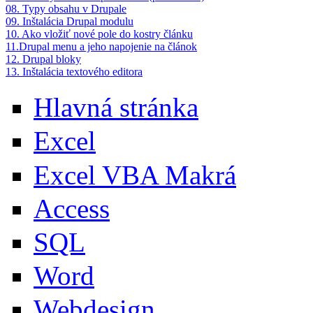
08. Typy obsahu v Drupale
09. Inštalácia Drupal modulu
10. Ako vložiť nové pole do kostry článku
11.Drupal menu a jeho napojenie na článok
12. Drupal bloky
13. Inštalácia textového editora
Hlavná stránka
Excel
Excel VBA Makrá
Access
SQL
Word
Webdesign