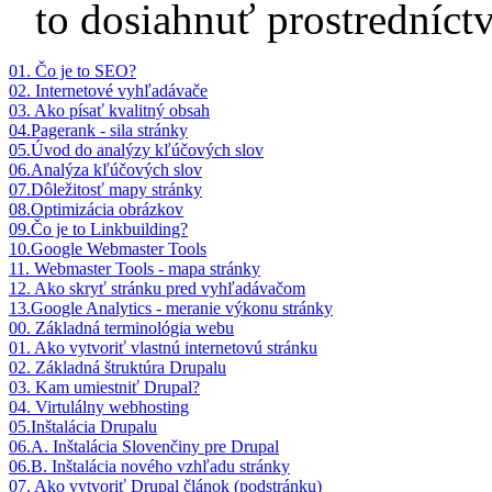
to dosiahnuť prostredníc
01. Čo je to SEO?
02. Internetové vyhľadávače
03. Ako písať kvalitný obsah
04.Pagerank - sila stránky
05.Úvod do analýzy kľúčových slov
06.Analýza kľúčových slov
07.Dôležitosť mapy stránky
08.Optimizácia obrázkov
09.Čo je to Linkbuilding?
10.Google Webmaster Tools
11. Webmaster Tools - mapa stránky
12. Ako skryť stránku pred vyhľadávačom
13.Google Analytics - meranie výkonu stránky
00. Základná terminológia webu
01. Ako vytvoriť vlastnú internetovú stránku
02. Základná štruktúra Drupalu
03. Kam umiestniť Drupal?
04. Virtulálny webhosting
05.Inštalácia Drupalu
06.A. Inštalácia Slovenčiny pre Drupal
06.B. Inštalácia nového vzhľadu stránky
07. Ako vytvoriť Drupal článok (podstránku)