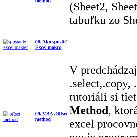
method
(Sheet2, Shee
tabuľku zo Sh
08. Ako spustiť
Excel makro
V predchádzajú
.select,.copy,
tutoriáli si t
Method
, ktor
09. VBA .Offset
method
excel procovn
povie program