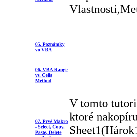
Vlastnosti,Me
05. Poznámky
vo VBA
06. VBA Range
vs. Cells
Method
V tomto tutor
ktoré nakopír
07. Prvé Makro
Sheet1(Hárok1
- Select, Copy,
Paste, Delete