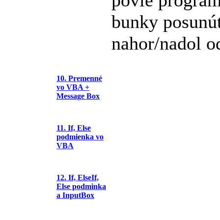
bunky posunúť
nahor/nadol o
10. Premenné
vo VBA +
Message Box
11. If, Else
podmienka vo
VBA
12. If, ElseIf,
Else podminka
a InputBox