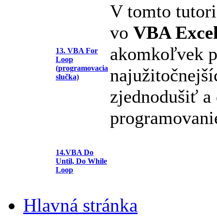
V tomto tutori
vo
VBA Exce
akomkoľvek pr
13. VBA For
Loop
(programovacia
najužitočnejš
slučka)
zjednodušiť a 
programovani
14.VBA Do
Until, Do While
Loop
Hlavná stránka