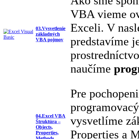
Ako sme spome
VBA vieme ov
Exceli. V nasl
03.Vysvetlenie
základných
predstavíme je
VBA pojmov
prostredníctv
naučíme
prog
Pre pochopeni
programovacý 
04.Excel VBA
vysvetlíme zák
Štruktúra –
Objects,
Properties a 
Properties,
Methods