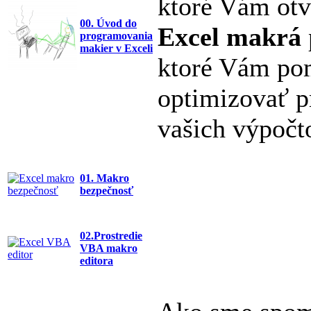
ktoré Vám otv
00. Úvod do
Excel makrá
programovania
makier v Exceli
ktoré Vám pom
optimizovať p
vašich výpočt
01. Makro
bezpečnosť
02.Prostredie
VBA makro
editora