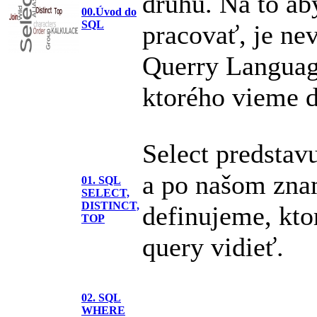
druhu. Na to ab
00.Úvod do
SQL
pracovať, je n
Querry Languag
ktorého vieme d
Select predstav
a po našom zna
01. SQL
SELECT,
DISTINCT,
definujeme, kto
TOP
query vidieť.
02. SQL
WHERE