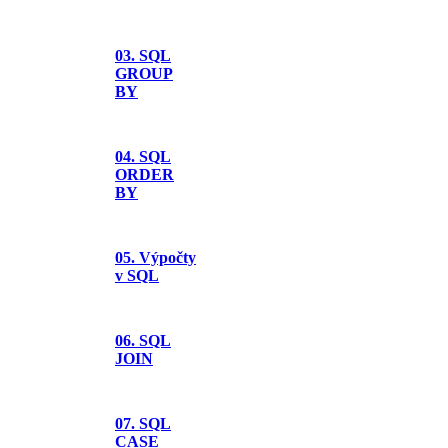
03. SQL
GROUP
BY
04. SQL
ORDER
BY
05. Výpočty
v SQL
06. SQL
JOIN
07. SQL
CASE