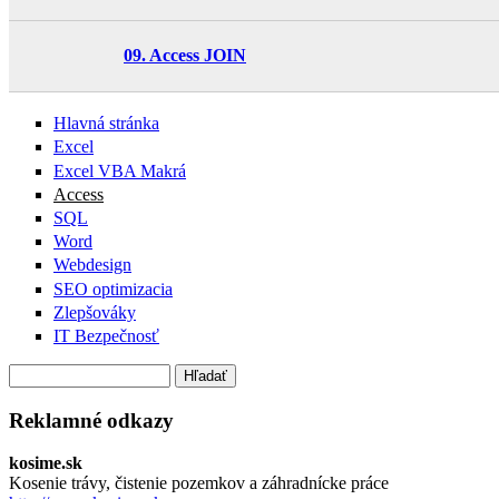
09. Access JOIN
Hlavná stránka
Excel
Excel VBA Makrá
Access
SQL
Word
Webdesign
SEO optimizacia
Zlepšováky
IT Bezpečnosť
Hľadať
Vyhľadávanie
Reklamné odkazy
kosime.sk
Kosenie trávy, čistenie pozemkov a záhradnícke práce