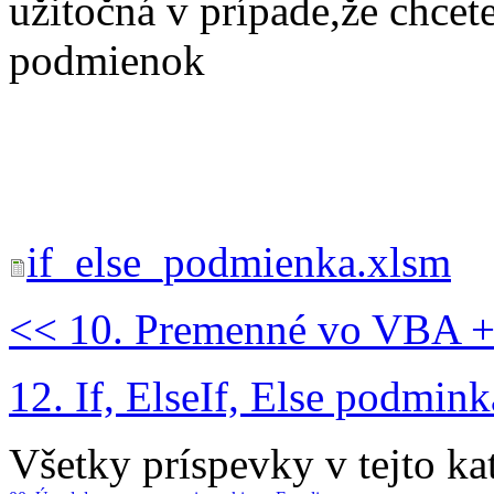
užitočná v prípade,že chcete
podmienok
if_else_podmienka.xlsm
<< 10. Premenné vo VBA 
12. If, ElseIf, Else podmin
Všetky príspevky v tejto kat