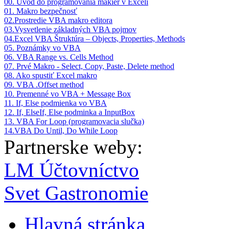
00. Úvod do programovania makier v Exceli
01. Makro bezpečnosť
02.Prostredie VBA makro editora
03.Vysvetlenie základných VBA pojmov
04.Excel VBA Štruktúra – Objects, Properties, Methods
05. Poznámky vo VBA
06. VBA Range vs. Cells Method
07. Prvé Makro - Select, Copy, Paste, Delete method
08. Ako spustiť Excel makro
09. VBA .Offset method
10. Premenné vo VBA + Message Box
11. If, Else podmienka vo VBA
12. If, ElseIf, Else podminka a InputBox
13. VBA For Loop (programovacia slučka)
14.VBA Do Until, Do While Loop
Partnerske weby:
LM Účtovníctvo
Svet Gastronomie
Hlavná stránka