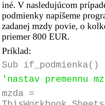
iné. V nasledujúcom prípad
podmienky napíšeme progra
zadanej mzdy povie, o kolko
priemer 800 EUR.
Príklad:
Sub if_podmienka()
'nastav premennu mz
mzda =
ThisWorkbook.Sheets