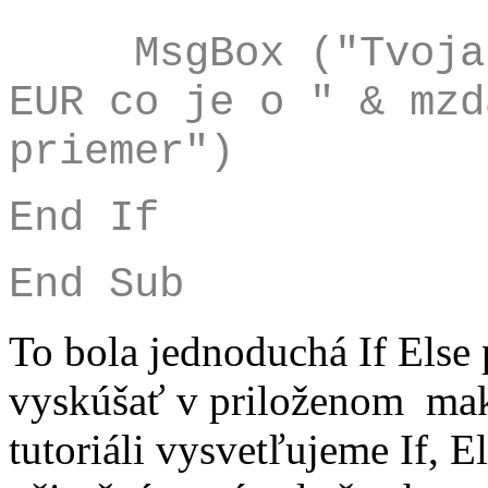
MsgBox ("Tvoja m
EUR co je o " & mzd
priemer")
End If
End Sub
To bola jednoduchá If Else
vyskúšať v priloženom mak
tutoriáli vysvetľujeme If, E