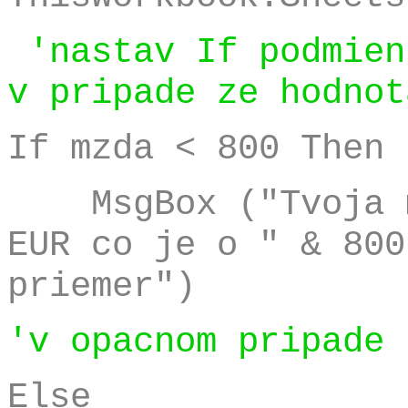
'nastav If podmien
v pripade ze hodnot
If mzda < 800 Then
MsgBox ("Tvoja m
EUR co je o " & 800
priemer")
'v opacnom pripade
Else