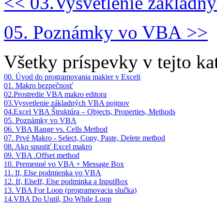
<< 03.Vysvetlenie základ
05. Poznámky vo VBA >>
Všetky príspevky v tejto kat
00. Úvod do programovania makier v Exceli
01. Makro bezpečnosť
02.Prostredie VBA makro editora
03.Vysvetlenie základných VBA pojmov
04.Excel VBA Štruktúra – Objects, Properties, Methods
05. Poznámky vo VBA
06. VBA Range vs. Cells Method
07. Prvé Makro - Select, Copy, Paste, Delete method
08. Ako spustiť Excel makro
09. VBA .Offset method
10. Premenné vo VBA + Message Box
11. If, Else podmienka vo VBA
12. If, ElseIf, Else podminka a InputBox
13. VBA For Loop (programovacia slučka)
14.VBA Do Until, Do While Loop