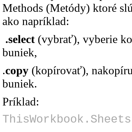
Methods (Metódy) ktoré slú
ako napríklad:
.select
(vybrať), vyberie k
buniek,
.
copy
(kopírovať), nakopír
buniek.
Príklad:
ThisWorkbook.Sheets