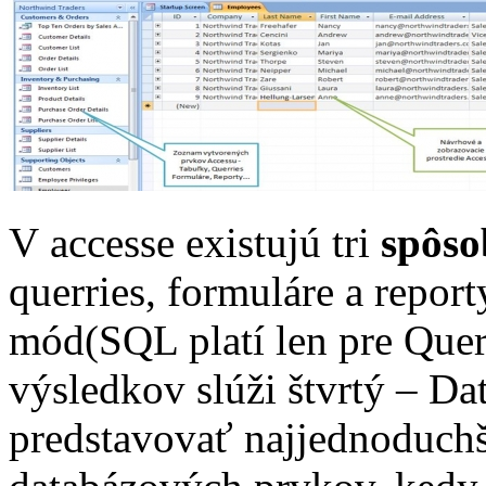
V accesse existujú tri
spôso
querries, formuláre a repor
mód(SQL platí len pre Quer
výsledkov slúži štvrtý – D
predstavovať najjednoduchš