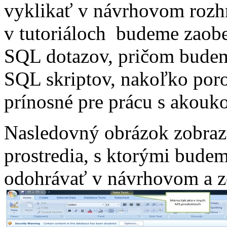
vyklikať v návrhovom rozh
v tutoriáloch budeme zaob
SQL dotazov, pričom budeme
SQL skriptov, nakoľko por
prínosné pre prácu s akouk
Nasledovný obrázok zobrazuj
prostredia, s ktorými bude
odohrávať v návrhovom a z