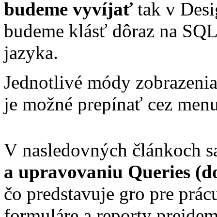
budeme vyvíjať
tak v Desi
budeme klásť dôraz na SQL
jazyka.
Jednotlivé módy zobrazenia
je možné prepínať cez men
V nasledovných článkoch 
a upravovaniu Queries (d
čo predstavuje gro pre prá
formuláre a reporty prejdem