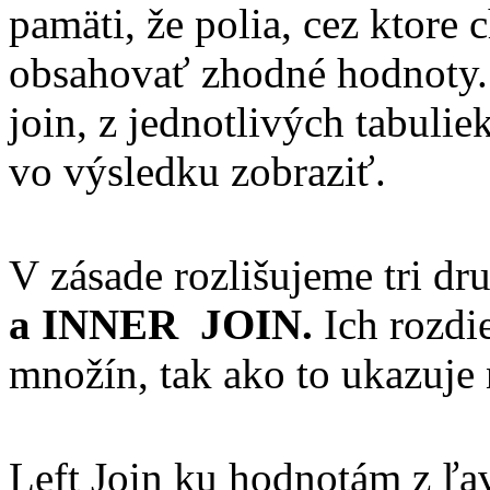
pamäti, že polia, cez ktore
obsahovať zhodné hodnoty
join, z jednotlivých tabuli
vo výsledku zobraziť.
V zásade rozlišujeme tri d
a INNER JOIN.
Ich rozdi
množín, tak ako to ukazuje
Left Join ku hodnotám z ľav