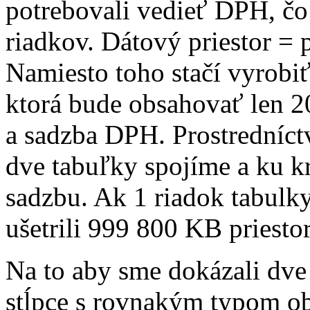
potrebovali vedieť DPH, čo
riadkov. Dátový priestor = p
Namiesto toho stačí vyrobi
ktorá bude obsahovať len 20
a sadzba DPH. Prostredníctv
dve tabuľky spojíme a ku 
sadzbu. Ak 1 riadok tabulk
ušetrili 999 800 KB priesto
Na to aby sme dokázali dve
stĺpce s rovnakým typom o